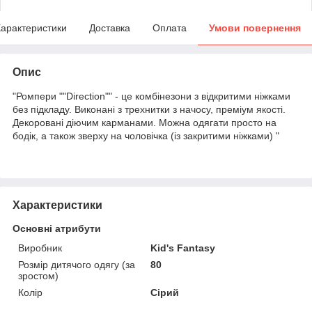
арактеристики
Доставка
Оплата
Умови повернення
Опис
"Ромпери ""Direction"" - це комбінезони з відкритими ніжками
без підкладу. Виконані з трехнитки з начосу, преміум якості.
Декоровані діючим карманами. Можна одягати просто на
бодік, а також зверху на чоловічка (із закритими ніжками) "
Характеристики
Основні атрибути
Виробник
Kid's Fantasy
Розмір дитячого одягу (за
80
зростом)
Колір
Сірий