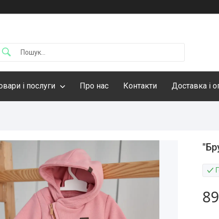
овари і послуги
Про нас
Контакти
Доставка і о
"Бр
89