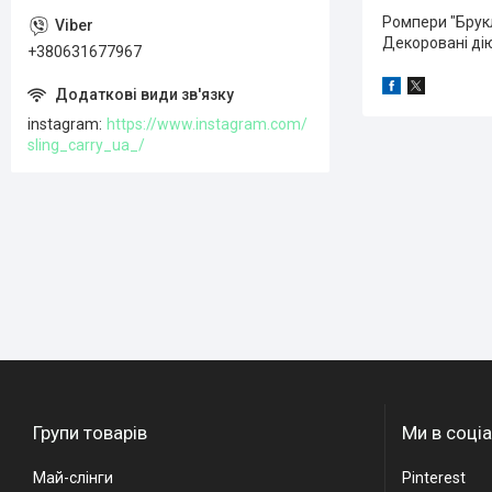
Ромпери "Брукл
Декоровані дію
+380631677967
instagram
https://www.instagram.com/
sling_carry_ua_/
Групи товарів
Ми в соці
Май-слінги
Pinterest