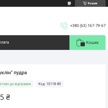
Кошик
+380 (63) 167-79-67
плата
Кошик
уклін" пудра
Готово до відправки
Код:
10118-80
5 ₴