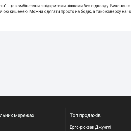
ін" - це комбінезони з відкритими ніжками без підкладу. Виконані з
чою кишенею. Можна одягати просто на бодік, а такожзверху на чо
альних мережах
Топ продажів
Ерго-рюкзак Джунглі