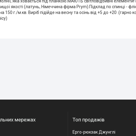
молнії, яка ховається під планкою.МАЮТЬ світловідбивні елементи!
ищої якості (латунь, Німеччина фірма Prym).Підклад по спинці - фліс
а 150 г./м.кв. Виріб підійде на весну та осінь від +5 до +20 .(гарн
ісу)
альних мережах
Топ продажів
Ерго-рюкзак Джунглі