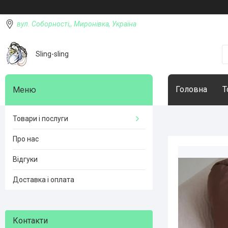
вул. Соборності,, Миронівка, Україна
Sling-sling
Головна
Т
Товари і послуги
Про нас
Відгуки
Доставка і оплата