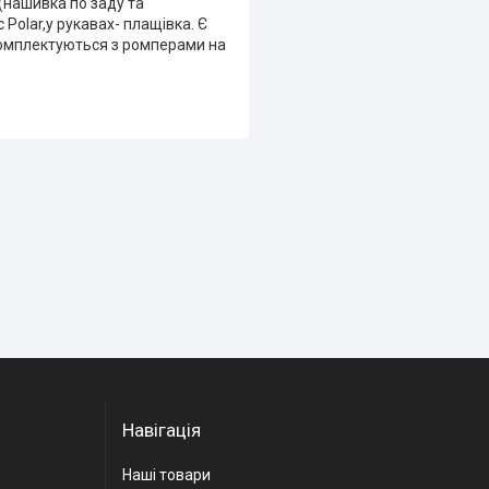
 (нашивка по заду та
 Polar,у рукавах- плащівка. Є
о комплектуються з ромперами на
Навігація
Наші товари