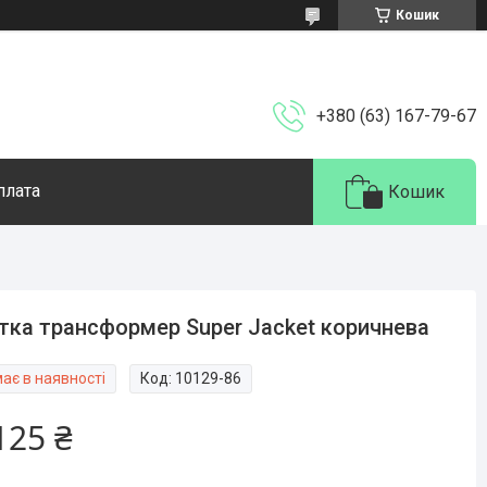
Кошик
+380 (63) 167-79-67
плата
Кошик
тка трансформер Super Jacket коричнева
ає в наявності
Код:
10129-86
125 ₴