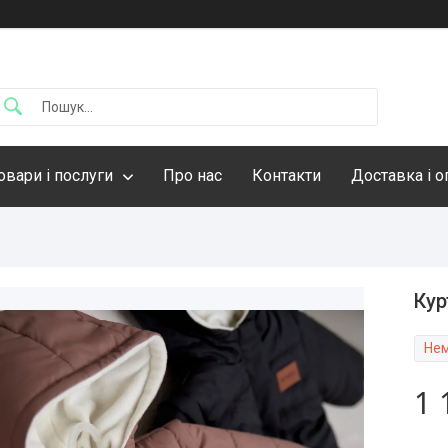
овари і послуги
Про нас
Контакти
Доставка і о
Кур
Нем
1 