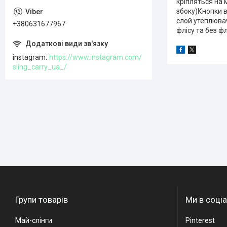
кріпляться на 
збоку)Кнопки в
слой утеплювач
+380631677967
флісу та без фл
instagram
https://www.instagram.com/
sling_carry_ua_/
Групи товарів
Ми в соці
Май-слінги
Pinterest