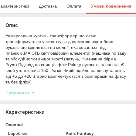
арактеристики
Доставка
Оплата
Умови повернення
Опис
Універсальна куртка - трансформер,що легко
трансформується у жилетку за допомогою відстебних
рукавів,що кріпляться на молнії, яка ховається під
планкою.МАЮТЬ світловідбивні елементи! (нашивка по заду
та збоку)Кнопки вищої якості (латунь, Німеччина фірма
Prym).Підклад по спинці - фліс Polar,у рукавах- плащівка. Є
слой утеплювача 150 г./м.кв. Виріб підійде на весну та осінь
від +5 до +20 .(гарно комплектуються з ромперами на флісу
та без флісу)
Приховати
Характеристики
Основні
Виробник
Kid's Fantasy