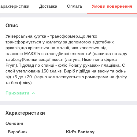
арактеристики
Доставка
Оплата
Умови повернення
Опис
Універсальна куртка - трансформер,що легко
трансформується у жилетку за допомогою відстебних
рукавів,що кріпляться на молнії, яка ховається під
планкою.МАЮТЬ світловідбивні елементи! (нашивка по заду
та збоку)Кнопки вищої якості (латунь, Німеччина фірма
Prym).Підклад по спинці - фліс Polar,у рукавах- плащівка. Є
слой утеплювача 150 г./м.кв. Виріб підійде на весну та осінь
від +5 до +20 .(гарно комплектуються з ромперами на флісу
та без флісу)
Приховати
Характеристики
Основні
Виробник
Kid's Fantasy