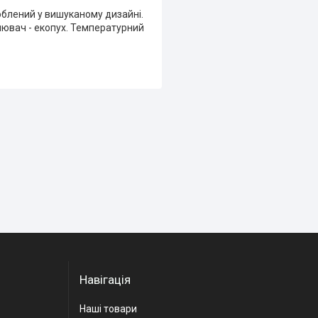
облений у вишуканому дизайні.
еплювач - екопух. Температурний
Навігація
Наші товари