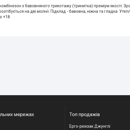
омбінезон з бавовняного трикотажу (тринитка) преміум якості. Зр
розтібується на дві молнії. Підклад - бавовна, ніжна та гладка. Ут
о +18
альних мережах
Топ продажів
Ерго-рюкзак Джунглі