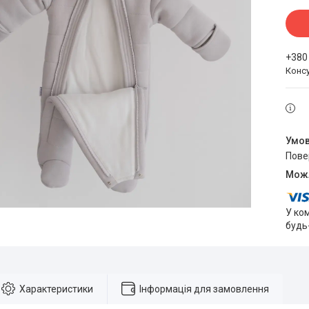
+380
Конс
пов
У ко
будь
Характеристики
Інформація для замовлення