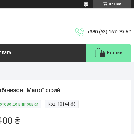
Кошик
+380 (63) 167-79-67
плата
Кошик
бінезон "Mario" сірий
Готово до відправки
Код:
10144-68
400 ₴