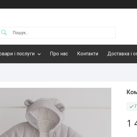
овари і послуги
Про нас
Контакти
Доставка і о
Ком
1 