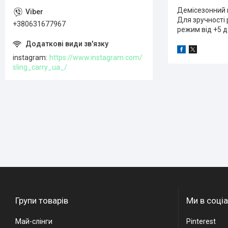
Демісезонний к
Для зручності 
+380631677967
режим від +5 д
instagram
https://www.instagram.com/
sling_carry_ua_/
Групи товарів
Ми в соці
Май-слінги
Pinterest