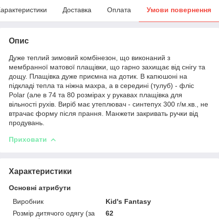
арактеристики
Доставка
Оплата
Умови повернення
Опис
Дуже теплий зимовий комбінезон, що виконаний з
мембранної матової плащівки, що гарно захищає від снігу та
дощу. Плащівка дуже приємна на дотик. В капюшоні на
підкладі тепла та ніжна махра, а в середині (тулуб) - фліс
Polar (але в 74 та 80 розмірах у рукавах плащівка для
вільності рухів. Виріб має утеплювач - синтепух 300 г/м.кв., не
втрачає форму після прання. Манжети закривать ручки від
продувань.
Приховати
Характеристики
Основні атрибути
Виробник
Kid's Fantasy
Розмір дитячого одягу (за
62