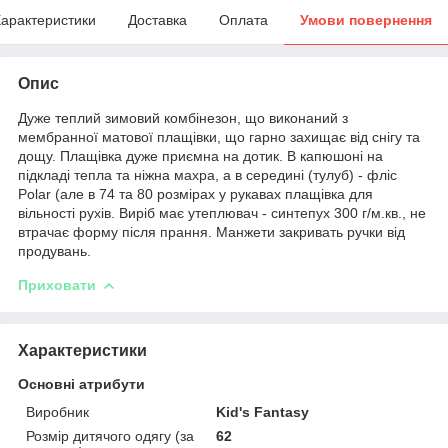
арактеристики
Доставка
Оплата
Умови повернення
Опис
Дуже теплий зимовий комбінезон, що виконаний з
мембранної матової плащівки, що гарно захищає від снігу та
дощу. Плащівка дуже приємна на дотик. В капюшоні на
підкладі тепла та ніжна махра, а в середині (тулуб) - фліс
Polar (але в 74 та 80 розмірах у рукавах плащівка для
вільності рухів. Виріб має утеплювач - синтепух 300 г/м.кв., не
втрачає форму після прання. Манжети закривать ручки від
продувань.
Приховати
Характеристики
Основні атрибути
Виробник
Kid's Fantasy
Розмір дитячого одягу (за
62