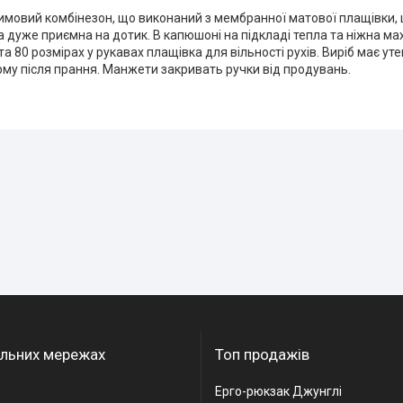
мовий комбінезон, що виконаний з мембранної матової плащівки, щ
 дуже приємна на дотик. В капюшоні на підкладі тепла та ніжна махра
 та 80 розмірах у рукавах плащівка для вільності рухів. Виріб має уте
му після прання. Манжети закривать ручки від продувань.
альних мережах
Топ продажів
Ерго-рюкзак Джунглі