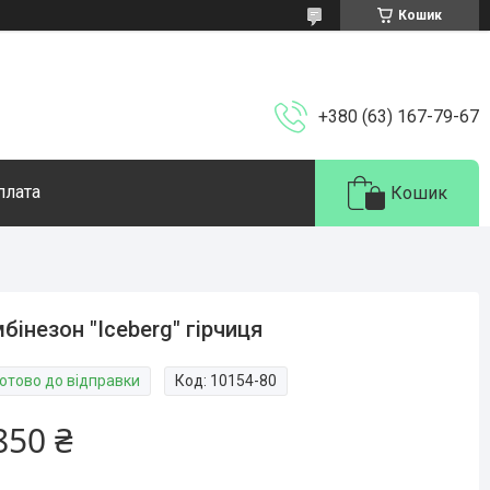
Кошик
+380 (63) 167-79-67
плата
Кошик
бінезон "Iceberg" гірчиця
Готово до відправки
Код:
10154-80
850 ₴