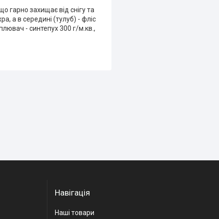
о гарно захищає від снігу та
, а в середині (тулуб) - фліс
плювач - синтепух 300 г/м.кв.,
Навігація
Наші товари