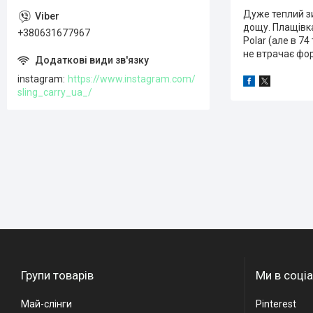
Дуже теплий зи
дощу. Плащівка
+380631677967
Polar (але в 74
не втрачає фор
instagram
https://www.instagram.com/
sling_carry_ua_/
Групи товарів
Ми в соці
Май-слінги
Pinterest