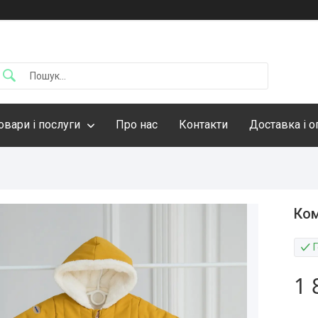
овари і послуги
Про нас
Контакти
Доставка і о
Ком
1 