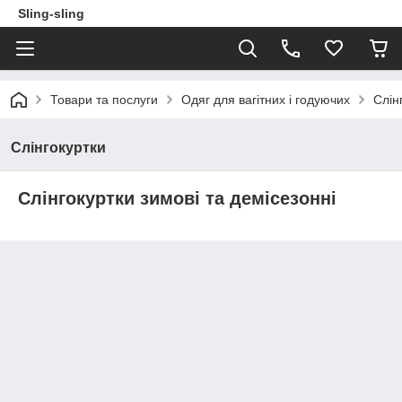
Sling-sling
Товари та послуги
Одяг для вагітних і годуючих
Слін
Слінгокуртки
Слінгокуртки зимові та демісезонні