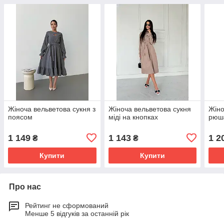
Жіноча вельветова сукня з
Жіноча вельветова сукня
Жіно
поясом
міді на кнопках
рюш
1 149
1 143
1 2
₴
₴
Купити
Купити
Про нас
Рейтинг не сформований
Менше 5 відгуків за останній рік