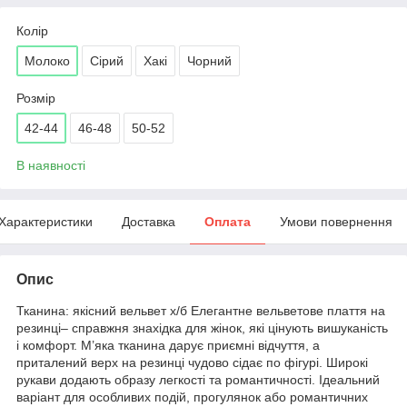
Колір
Молоко
Сірий
Хакі
Чорний
Розмір
42-44
46-48
50-52
В наявності
Характеристики
Доставка
Оплата
Умови повернення
Опис
Тканина: якісний вельвет х/б Елегантне вельветове плаття на
резинці– справжня знахідка для жінок, які цінують вишуканість
і комфорт. М’яка тканина дарує приємні відчуття, а
приталений верх на резинці чудово сідає по фігурі. Широкі
рукави додають образу легкості та романтичності. Ідеальний
варіант для особливих подій, прогулянок або романтичних