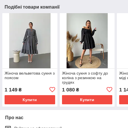
Подібні товари компанії
Жіноча вельветова сукня з
Жіноча сукня з софту до
Жіно
поясом
коліна з резинкою на
міді
грудях
1 149
1 080
1 1
₴
₴
Купити
Купити
Про нас