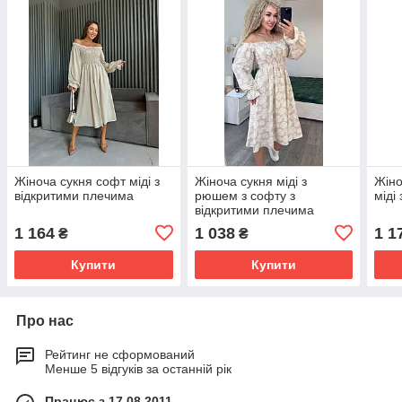
Жіноча сукня софт міді з
Жіноча сукня міді з
Жіно
відкритими плечима
рюшем з софту з
міді
відкритими плечима
1 164
1 038
1 1
₴
₴
Купити
Купити
Про нас
Рейтинг не сформований
Менше 5 відгуків за останній рік
Працює з 17.08.2011