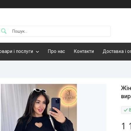
овари і послуги
Про нас
Контакти
Доставка і о
Жін
вир
1 