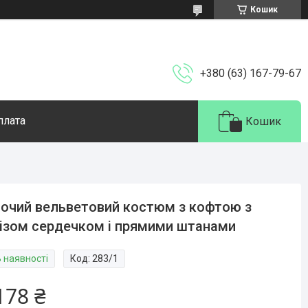
Кошик
+380 (63) 167-79-67
плата
Кошик
очий вельветовий костюм з кофтою з
ізом сердечком і прямими штанами
В наявності
Код:
283/1
178 ₴