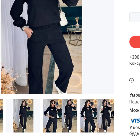
+380
Конс
пов
У ко
будь