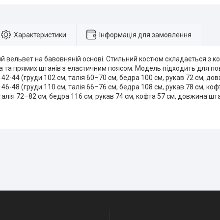
Характеристики
Інформація для замовлення
ий вельвет на бавовняній основі. Стильний костюм складається з ко
а та прямих штанів з еластичним поясом. Модель підходить для по
: 42-44 (груди 102 см, талія 60–70 см, бедра 100 см, рукав 72 см, д
 46-48 (груди 110 см, талія 66–76 см, бедра 108 см, рукав 78 см, коф
талія 72–82 см, бедра 116 см, рукав 74 см, кофта 57 см, довжина шта