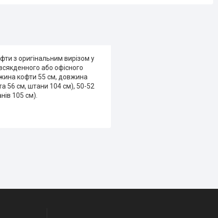
фти з оригінальним вирізом у
всякденного або офісного
овжина кофти 55 см, довжина
та 56 см, штани 104 см), 50-52
нів 105 см).