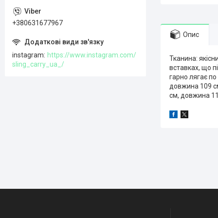
+380631677967
Опис
instagram
https://www.instagram.com/
Тканина: якісн
sling_carry_ua_/
вставках, що п
гарно лягає по
довжина 109 см
см, довжина 11