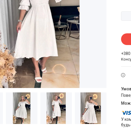
+380
Конс
пов
У ко
будь