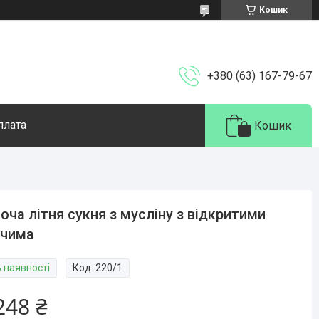
Кошик
+380 (63) 167-79-67
плата
Кошик
оча літня сукня з мусліну з відкритими
ечима
В наявності
Код:
220/1
248 ₴