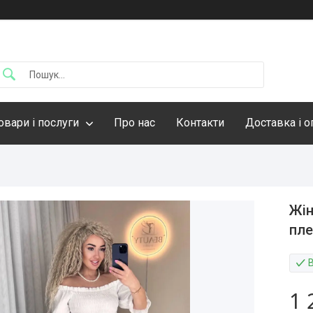
овари і послуги
Про нас
Контакти
Доставка і о
Жін
пл
1 