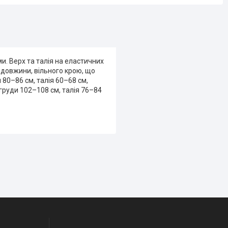
и. Верх та талія на еластичних
 довжини, вільного крою, що
 80–86 см, талія 60–68 см,
(груди 102–108 см, талія 76–84