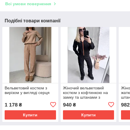
Всі умови повернення
Подібні товари компанії
Вельветовий костюм з
Жіночий вельветовий
Жіно
вирізом у вигляді серця
костюм з кофтинкою на
жатк
замку та штанами з
шта
кишенями
1 178
940
982
₴
₴
Купити
Купити