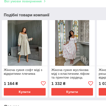
Всі умови повернення
Подібні товари компанії
Жіноча сукня софт міді з
Жіноча сукня муслінова
Жіно
відкритими плечима
міді з еластичним ліфом
рюше
та принтом сердець
відк
1 164
1 332
1 0
₴
₴
Купити
Купити