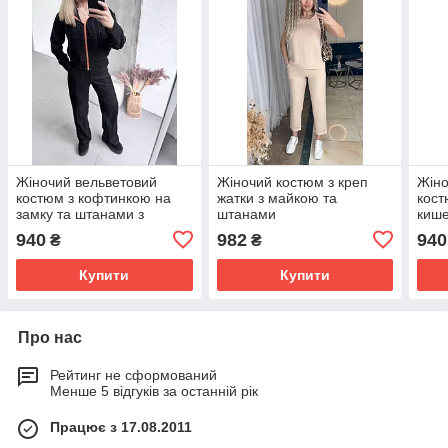
Жіночий вельветовий
Жіночий костюм з креп
Жіно
костюм з кофтинкою на
жатки з майкою та
кост
замку та штанами з
штанами
кише
кишенями
940
982
940
₴
₴
Купити
Купити
Про нас
Рейтинг не сформований
Менше 5 відгуків за останній рік
Працює з 17.08.2011