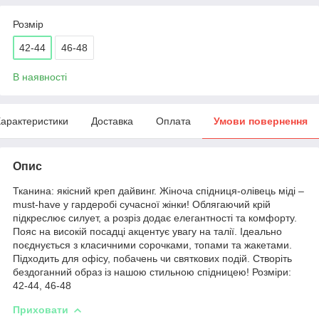
Розмір
42-44
46-48
В наявності
арактеристики
Доставка
Оплата
Умови повернення
Опис
Тканина: якісний креп дайвинг. Жіноча спідниця-олівець міді –
must-have у гардеробі сучасної жінки! Облягаючий крій
підкреслює силует, а розріз додає елегантності та комфорту.
Пояс на високій посадці акцентує увагу на талії. Ідеально
поєднується з класичними сорочками, топами та жакетами.
Підходить для офісу, побачень чи святкових подій. Створіть
бездоганний образ із нашою стильною спідницею! Розміри:
42-44, 46-48
Приховати