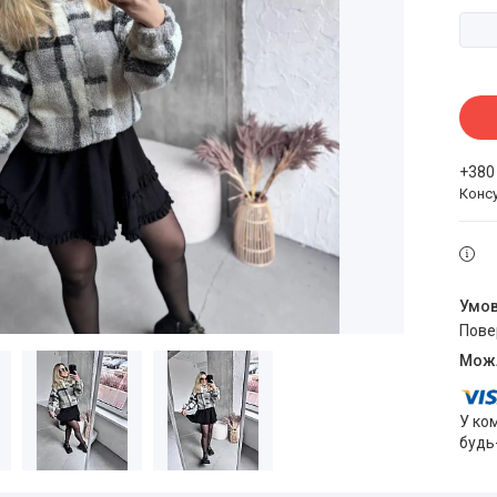
+380
Конс
пов
У ко
будь