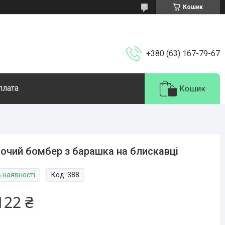
Кошик
+380 (63) 167-79-67
плата
Кошик
очий бомбер з барашка на блискавці
В наявності
Код:
388
122 ₴