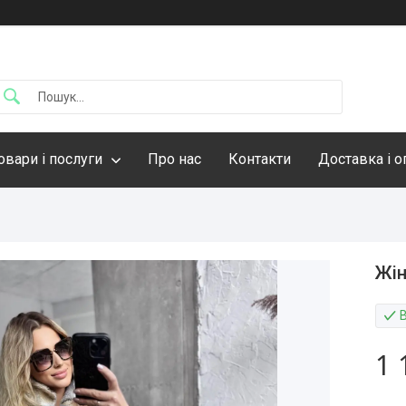
овари і послуги
Про нас
Контакти
Доставка і о
Жін
1 