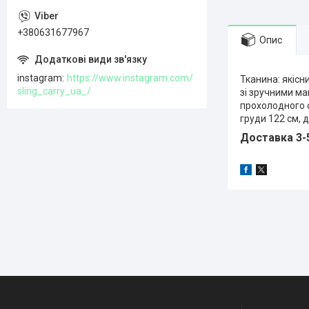
+380631677967
Опис
instagram
https://www.instagram.com/
Тканина: якісн
sling_carry_ua_/
зі зручними ма
прохолодного с
груди 122 см, 
Доставка 3-5