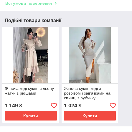
Всі умови повернення
Подібні товари компанії
Жіноча міді сукня з льону
Жіноча сукня міді з
жатки з рюшами
розрізом і зав’язками на
спинці з рубчику
1 149
1 024
₴
₴
Купити
Купити